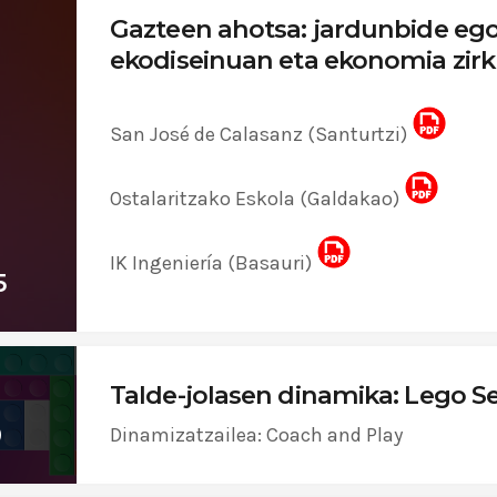
Gazteen ahotsa: jardunbide eg
ekodiseinuan eta ekonomia zirk
San José de Calasanz (Santurtzi)
Ostalaritzako Eskola (Galdakao)
IK Ingeniería (Basauri)
5
Talde-jolasen dinamika: Lego Se
0
Dinamizatzailea: Coach and Play