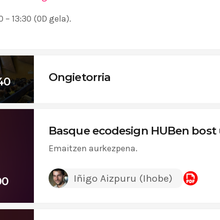
 – 13:30 (0D gela).
Ongietorria
40
Basque ecodesign HUBen bost 
Emaitzen aurkezpena.
Iñigo Aizpuru (Ihobe)
00