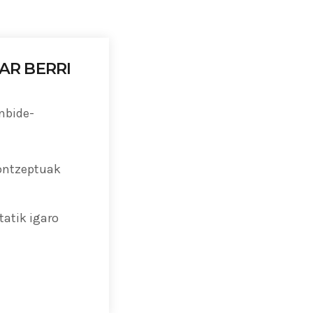
AR BERRI
2020 jardunaldiak
 enpresen ingurumen-
anbide-
ergoa
kontzeptuak
atik igaro