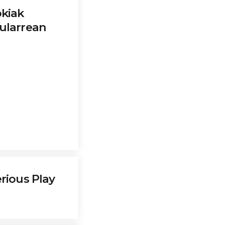
okiak
ularrean
rious Play