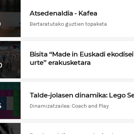
Atsedenaldia - Kafea
0
Bertaratutako guztien topaketa
Bisita “Made in Euskadi ekodise
urte” erakusketara
0
Talde-jolasen dinamika: Lego Se
5
Dinamizatzailea: Coach and Play