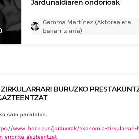
Jardunaldiaren ondorioak
Gemma Martínez (Aktorea eta
0
bakarrizlaria)
 ZIRKULARRARI BURUZKO PRESTAKUNT
GAZTEENTZAT
o saio paraleloa.
tps://www.ihobe.eus/jarduerak/ekonomia-zirkularrari-
n-erronka-gazteentzat