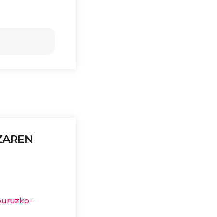
ZAREN
buruzko-