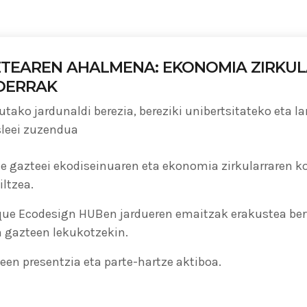
ADMIN
#BEMBASQUECOUNTRY2020
TEAREN AHALMENA: EKONOMIA ZIRKUL
Basque Ecodesign Meeting 
DERRAK
Bilbon ospatuko du euskal
tako jardunaldi berezia, bereziki unibertsitateko eta l
berrikuntzako 20 urteko lid
sleei zuzendua
le gazteei ekodiseinuaren eta ekonomia zirkularraren 
iltzea.
ue Ecodesign HUBen jardueren emaitzak erakustea bert
n gazteen lekukotzekin.
een presentzia eta parte-hartze aktiboa.