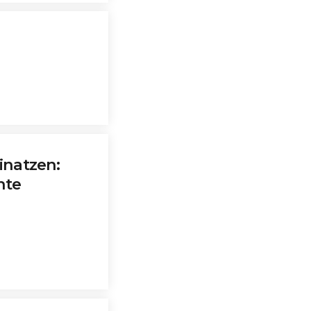
inatzen:
nte