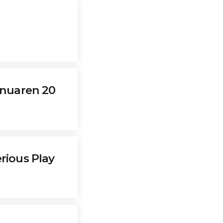
inuaren 20
rious Play