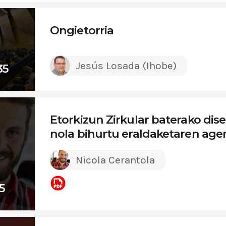
Ongietorria
Jesús Losada (Ihobe)
35
Etorkizun Zirkular baterako dise
nola bihurtu eraldaketaren age
Nicola Cerantola
5