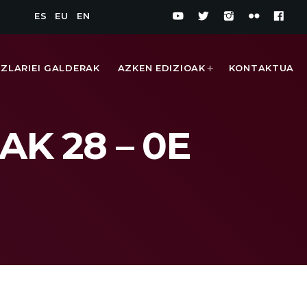
ES
EU
EN
IZLARIEI GALDERAK
AZKEN EDIZIOAK
KONTAKTUA
AK 28 – 0E
1