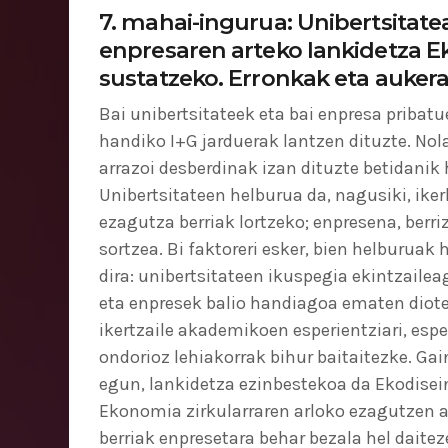
7. mahai-ingurua: Unibertsitate
enpresaren arteko lankidetza E
sustatzeko. Erronkak eta auker
Bai unibertsitateek eta bai enpresa pribat
handiko I+G jarduerak lantzen dituzte. Nola
arrazoi desberdinak izan dituzte betidanik 
Unibertsitateen helburua da, nagusiki, iker
ezagutza berriak lortzeko; enpresena, berriz
sortzea. Bi faktoreri esker, bien helburuak h
dira: unibertsitateen ikuspegia ekintzailea
eta enpresek balio handiagoa ematen diot
ikertzaile akademikoen esperientziari, espe
ondorioz lehiakorrak bihur baitaitezke. Gai
egun, lankidetza ezinbestekoa da Ekodisei
Ekonomia zirkularraren arloko ezagutzen 
berriak enpresetara behar bezala hel daite