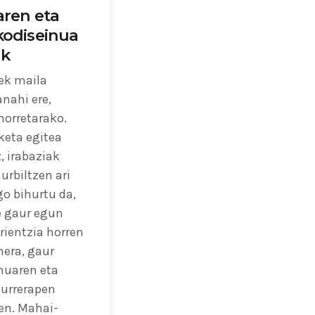
aren eta
kodiseinua
ak
uek maila
nahi ere,
horretarako.
keta egitea
, irabaziak
urbiltzen ari
go bihurtu da,
e gaur egun
rientzia horren
nera, gaur
nuaren eta
aurrerapen
zen. Mahai-