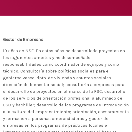
ingurumenarekin, garapen bidean dauden
herrialdeei ekonomia zirkular eta
today
2020 FEBRUARY 25, TUESDAY
ekodiseinuan laguntzeko
MOST UPVOTED
today
2020 FEBRUARY 14, FRIDAY
Gestor de Empresas
1
19 años en NSF. En estos años he desarrollado proyectos en
los siguientes ámbitos y he desempeñado
responsabilidades como coordinador de equipos y como
técnico: Consultoría sobre políticas sociales para el
gobierno vasco. dpto. de vivienda y asuntos sociales.
dirección de bienestar social; consultoría a empresas para
el desarrollo de proyectos en el marco de la RSC; desarrollo
de los servicios de orientación profesional a alumnado de
ESO y bachiller; desarrollo de los programas de introducción
a la cultura del emprendimiento; orientación, asesoramiento
ADMIN
#BEMBASQUECOUNTRY2020
y formación a personas emprendedoras y gestor de
empresas en los programas de prácticas locales e
Basque Ecodesign Meeting 2020
internacionales y proyectos especiales como el basque