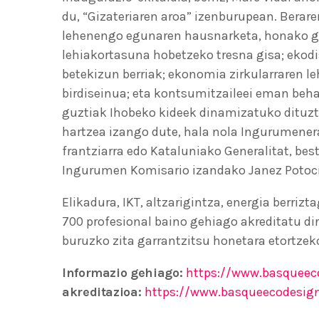
du, “Gizateriaren aroa” izenburupean. Bera
lehenengo egunaren hausnarketa, honako gai
lehiakortasuna hobetzeko tresna gisa; ekod
betekizun berriak; ekonomia zirkularraren 
birdiseinua; eta kontsumitzaileei eman beh
guztiak Ihobeko kideek dinamizatuko dituzte
hartzea izango dute, hala nola Ingurumener
frantziarra edo Kataluniako Generalitat, be
Ingurumen Komisario izandako Janez Potocni
Elikadura, IKT, altzarigintza, energia berriz
700 profesional baino gehiago akreditatu dir
buruzko zita garrantzitsu honetara etortzek
Informazio gehiago:
https://www.basqueec
akreditazioa
:
https://www.basqueecodesig