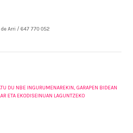
 de Arri / 647 770 052
NATU DU NBE INGURUMENAREKIN, GARAPEN BIDEAN
LAR ETA EKODISEINUAN LAGUNTZEKO