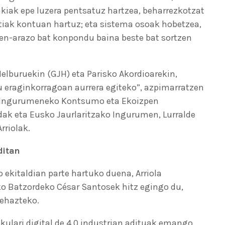
akiak epe luzera pentsatuz hartzea, beharrezkotzat
tiak kontuan hartuz; eta sistema osoak hobetzea,
en-arazo bat konpondu baina beste bat sortzen
elburuekin (GJH) eta Parisko Akordioarekin,
 eraginkorragoan aurrera egiteko”, azpimarratzen
BE Ingurumeneko Kontsumo eta Ekoizpen
dak eta Eusko Jaurlaritzako Ingurumen, Lurralde
rriolak.
ditan
ekitaldian parte hartuko duena, Arriola
ko Batzordeko César Santosek hitz egingo du,
zehazteko.
lkulari digital de 4.0 industrian adituak emango