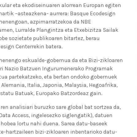
ular eta ekodiseinuaren alorrean Europan egiten
ihartik –asteazkena- aurrera: Basque Ecodesign
lehenengoan, azpimarratzekoa da NBE
men, Lurralde Plangintza eta Etxebizitza Sailak
be sozietate publikoaren bitartez, berau
esign Centerrekin batera.
lehenengo eskualde-gobernua da eta Bizi-zikloaren
ori Nazio Batzuen Ingurumenerako Programak
itua partekatzeko, eta bertan ondoko gobernuek
, Alemania, Italia, Japonia, Malaysia, Hegoafrika,
Estatu Batuak, Europako Batzordeaz gain.
en analisiari buruzko sare global bat sortzea da,
Data Access, ingelesezko siglengatik), datuen
 hobea lortu nahi duena. Sarea datu-baseek
te-hartzaileen bizi-zikloaren inbentarioko datu-