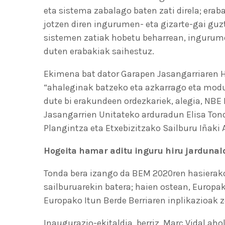
eta sistema zabalago baten zati direla; erab
jotzen diren ingurumen- eta gizarte-gai guz
sistemen zatiak hobetu beharrean, ingurum
duten erabakiak saihestuz.
Ekimena bat dator Garapen Jasangarriaren H
“ahaleginak batzeko eta azkarrago eta modu
dute bi erakundeen ordezkariek, alegia, N
Jasangarrien Unitateko arduradun Elisa Ton
Plangintza eta Etxebizitzako Sailburu Iñaki A
Hogeita hamar aditu inguru hiru jardunal
Tonda bera izango da BEM 2020ren hasierako 
sailburuarekin batera; haien ostean, Europa
Europako Itun Berde Berriaren inplikazioak 
Inaugurazio-ekitaldia, berriz, Marc Vidal aho