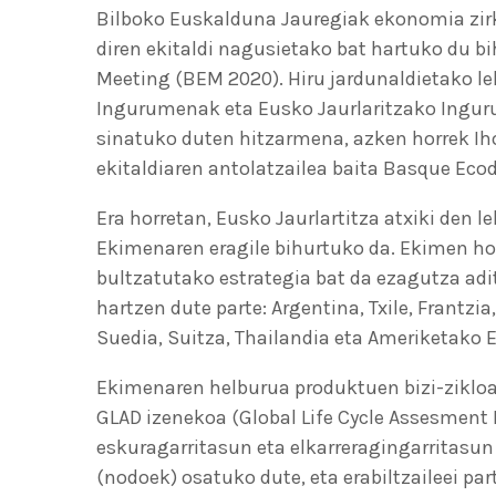
Bilboko Euskalduna Jauregiak ekonomia zirk
diren ekitaldi nagusietako bat hartuko du b
Meeting (BEM 2020). Hiru jardunaldietako 
Ingurumenak eta Eusko Jaurlaritzako Inguru
sinatuko duten hitzarmena, azken horrek Iho
ekitaldiaren antolatzailea baita Basque Ecod
Era horretan, Eusko Jaurlartitza atxiki den 
Ekimenaren eragile bihurtuko da. Ekimen h
bultzatutako estrategia bat da ezagutza ad
hartzen dute parte: Argentina, Txile, Frantzia
Suedia, Suitza, Thailandia eta Ameriketako 
Ekimenaren helburua produktuen bizi-zikloar
GLAD izenekoa (Global Life Cycle Assesment 
eskuragarritasun eta elkarreragingarritasun
(nodoek) osatuko dute, eta erabiltzaileei par