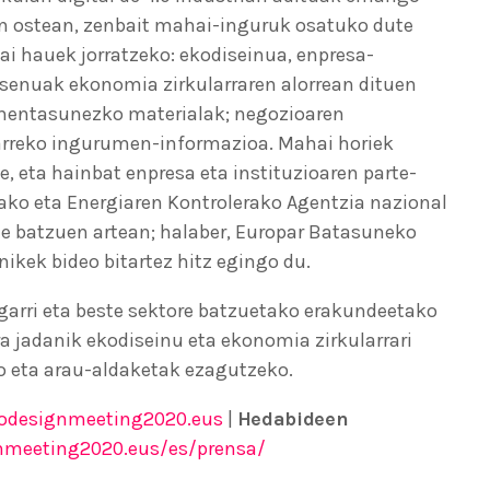
ren ostean, zenbait mahai-inguruk osatuko dute
 hauek jorratzeko: ekodiseinua, enpresa-
isenuak ekonomia zirkularraren alorrean dituen
lehentasunezko materialak; negozioaren
arreko ingurumen-informazioa. Mahai horiek
, eta hainbat enpresa eta instituzioaren parte-
ako eta Energiaren Kontrolerako Agentzia nazional
ste batzuen artean; halaber, Europar Batasuneko
kek bideo bitartez hitz egingo du.
tagarri eta beste sektore batzuetako erakundeetako
a jadanik ekodiseinu eta ekonomia zirkularrari
o eta arau-aldaketak ezagutzeko.
odesignmeeting2020.eus
|
Hedabideen
nmeeting2020.eus/es/prensa/