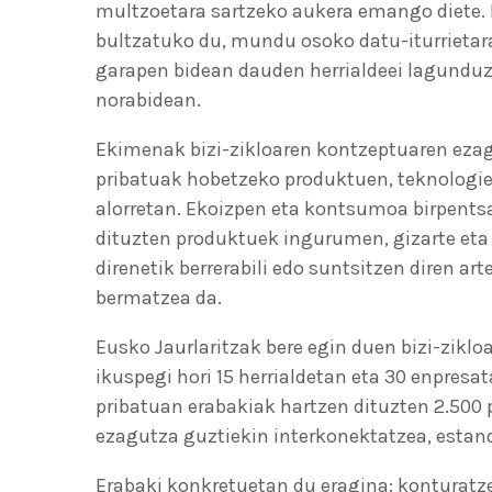
multzoetara sartzeko aukera emango diete. H
bultzatuko du, mundu osoko datu-iturrietara
garapen bidean dauden herrialdeei lagunduz
norabidean.
Ekimenak bizi-zikloaren kontzeptuaren ezag
pribatuak hobetzeko produktuen, teknologien
alorretan. Ekoizpen eta kontsumoa birpentsa
dituzten produktuek ingurumen, gizarte eta 
direnetik berrerabili edo suntsitzen diren a
bermatzea da.
Eusko Jaurlaritzak bere egin duen bizi-zik
ikuspegi hori 15 herrialdetan eta 30 enpresa
pribatuan erabakiak hartzen dituzten 2.500 
ezagutza guztiekin interkonektatzea, estan
Erabaki konkretuetan du eragina: konturatze