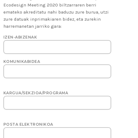
Ecodesign Meeting 2020 biltzarraren berri
emateko akreditatu nahi baduzu zure burua, utzi
zure datuak inprimakiaren bidez, eta zurekin
harremanetan jarriko gara:
IZEN-ABIZENAK
KOMUNIKABIDEA
KARGUA/SEKZIOA/PROGRAMA
POSTA ELEKTRONIKOA