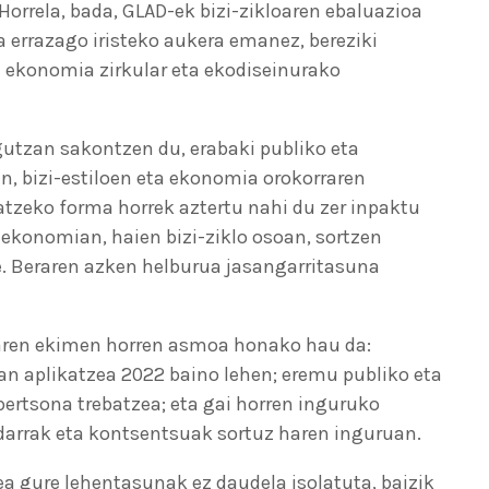
orrela, bada, GLAD-ek bizi-zikloaren ebaluazioa
 errazago iristeko aukera emanez, bereziki
 ekonomia zirkular eta ekodiseinurako
utzan sakontzen du, erabaki publiko eta
, bizi-estiloen eta ekonomia orokorraren
tzeko forma horrek aztertu nahi du zer inpaktu
ekonomian, haien bizi-ziklo osoan, sortzen
rte. Beraren azken helburua jasangarritasuna
loaren ekimen horren asmoa honako hau da:
tan aplikatzea 2022 baino lehen; eremu publiko eta
pertsona trebatzea; eta gai horren inguruko
darrak eta kontsentsuak sortuz haren inguruan.
a gure lehentasunak ez daudela isolatuta, baizik