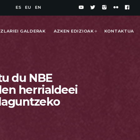
ES
EU
EN
IZLARIEI GALDERAK
AZKEN EDIZIOAK
KONTAKTUA
atu du NBE
en herrialdeei
1
 laguntzeko