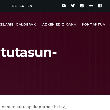
ES
EU
EN
IZLARIEI GALDERAK
AZKEN EDIZIOAK
KONTAKTUA
atutasun-
1
nerako arau aplikagarriak betez,