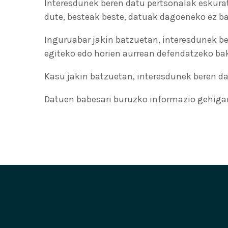
Interesdunek beren datu pertsonalak eskura
dute, besteak beste, datuak dagoeneko ez ba
Inguruabar jakin batzuetan, interesdunek 
egiteko edo horien aurrean defendatzeko bak
Kasu jakin batzuetan, interesdunek beren da
Datuen babesari buruzko informazio gehiga