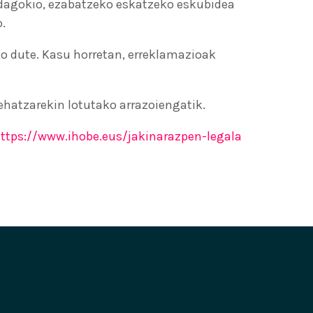
adagokio, ezabatzeko eskatzeko eskubidea
.
 dute. Kasu horretan, erreklamazioak
ehatzarekin lotutako arrazoiengatik.
ttps://www.ihobe.eus/jakinarazpen-legala