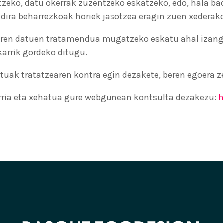
tzeko, datu okerrak zuzentzeko eskatzeko, edo, hala b
dira beharrezkoak horiek jasotzea eragin zuen xederako
beren datuen tratamendua mugatzeko eskatu ahal izango
arrik gordeko ditugu.
tuak tratatzearen kontra egin dezakete, beren egoera z
rria eta xehatua gure webgunean kontsulta dezakezu:
h