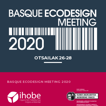
jardunaldiak Bilbon ospatuko du
euskal enpresen ingurumen-
berrikuntzako 20 urteko lidergoa
OTSAILAK 26-28
BASQUE ECODESIGN MEETING 2020