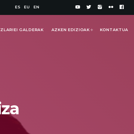
ES
EU
EN
IZLARIEI GALDERAK
AZKEN EDIZIOAK
KONTAKTUA
1
iza