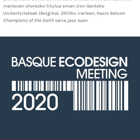
martxoan ohorezko titulua eman zion Ganteko
Unibertsitateak (Belgika). 2013ko irailean, Nazio Batuen
Champions of the Earth
saria jaso zuen.
OTSAILAK 26-28