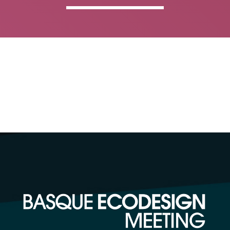
ADMIN
#BEMBASQUECOUNTRY2020
Basque Ecodesign Meeting 
Bilbon ospatuko du euskal
berrikuntzako 20 urteko lid