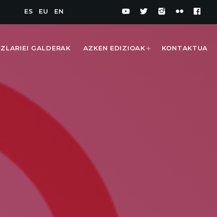
ES
EU
EN
IZLARIEI GALDERAK
AZKEN EDIZIOAK
KONTAKTUA
1