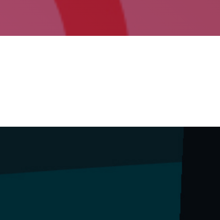
2020 jardunaldiak
 enpresen ingurumen-
ergoa