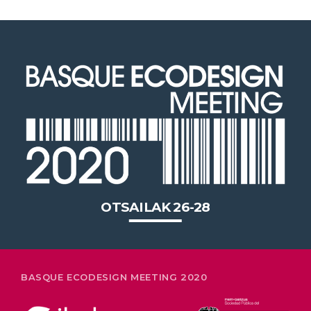
jardunaldiak Bilbon ospatuko du
euskal enpresen ingurumen-
berrikuntzako 20 urteko lidergoa
OTSAILAK 26-28
BASQUE ECODESIGN MEETING 2020