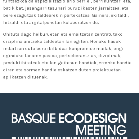
funtsezkoa da espezializazio-arlo berriei, berrikuntzari eta,
batik bat, jasangarritasunari buruz ikasten jarraitzea, eta
bere ezagutzak taldearekin partekatzea. Gainera, ekitaldi,
hitzaldi eta argitalpenetan kolaboratzen du.
Ohituta dago helburuetan eta emaitzetan zentratutako
diziplina anitzeko taldeetan lan egiten. Honako hauek
indartzen dute bere ibilbidea: konpromiso mailak, ongi
egindako lanaren pasioa, pertseberantziak, diziplinak,
produktibitateak eta lan-gaitasun handiak, erronka handia
diren eta sormen handia eskatzen duten proiektuetan
aplikatzen dituenak.