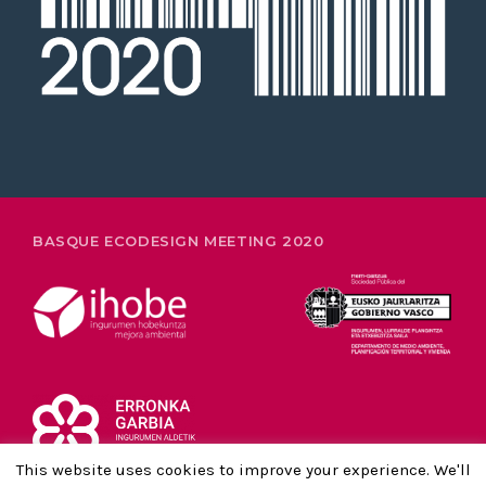
OTSAILAK 26-28
BASQUE ECODESIGN MEETING 2020
This website uses cookies to improve your experience. We'll