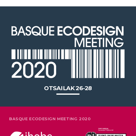
jardunaldiak Bilbon ospatuko du
euskal enpresen ingurumen-
berrikuntzako 20 urteko lidergoa
OTSAILAK 26-28
BASQUE ECODESIGN MEETING 2020