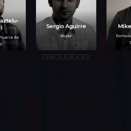
Gaztelu-
Sergio Aguirre
Mikel
i
Mizar
Domusa
tuaria de
o