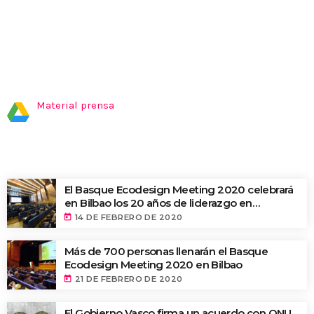
MATERIAL PRENSA
Material prensa
ÚLTIMAS NOTICIAS
El Basque Ecodesign Meeting 2020 celebrará
en Bilbao los 20 años de liderazgo en
innovación medioambiental de las empresas
today
14 DE FEBRERO DE 2020
vascas
Más de 700 personas llenarán el Basque
Ecodesign Meeting 2020 en Bilbao
today
21 DE FEBRERO DE 2020
El Gobierno Vasco firma un acuerdo con ONU