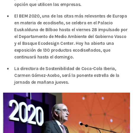
2020 celebrará en Bilbao los 20
opción que utilicen las empresas.
años de liderazgo en innovación
El BEM 2020, una de las citas más relevantes de Europa
medioambiental de las empresas
en materia de ecodiseño, se celebra en el Palacio
vascas
Euskalduna de Bilbao hasta el viernes 28 impulsado por
el Departamento de Medio Ambiente del Gobierno Vasco
y el Basque Ecodesign Center. Hoy ha abierto una
exposición de 130 productos ecodiseñados, que
continuará hasta el domingo.
La directora de Sostenibilidad de Coca-Cola Iberia,
Carmen Gómez-Acebo, será la ponente estrella de la
jornada de mañana jueves.