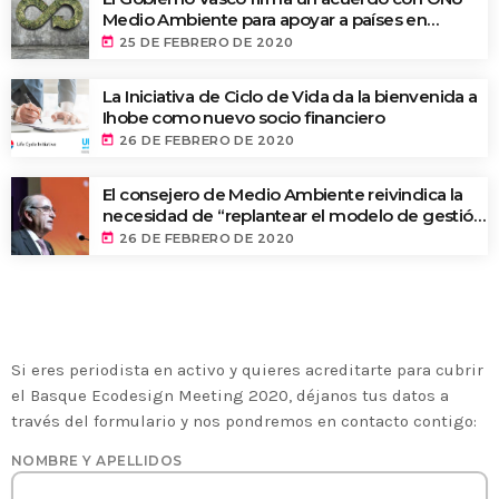
Medio Ambiente para apoyar a países en
desarrollo en economía circular y ecodiseño
today
25 DE FEBRERO DE 2020
La Iniciativa de Ciclo de Vida da la bienvenida a
Ihobe como nuevo socio financiero
today
26 DE FEBRERO DE 2020
El consejero de Medio Ambiente reivindica la
necesidad de “replantear el modelo de gestión
de residuos y de implantar una tasa ecológica”
today
26 DE FEBRERO DE 2020
en la apertura del Basque Ecodesign Meeting
2020
ACREDITACIÓN DE PRENSA
Si eres periodista en activo y quieres acreditarte para cubrir
el Basque Ecodesign Meeting 2020, déjanos tus datos a
través del formulario y nos pondremos en contacto contigo:
NOMBRE Y APELLIDOS