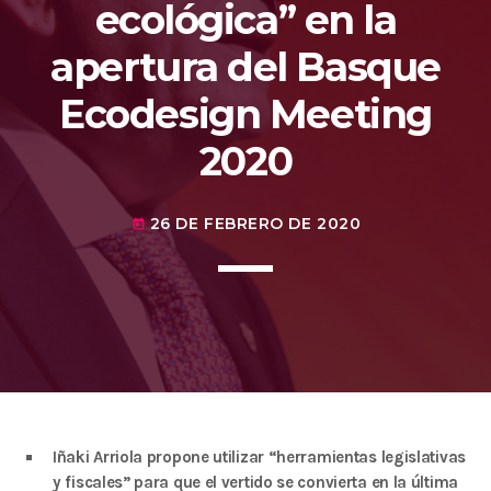
Medio Ambiente para apoyar a países en
ecológica” en la
desarrollo en economía circular y ecodiseño
today
25 DE FEBRERO DE 2020
apertura del Basque
MOST UPVOTED
Ecodesign Meeting
today
14 DE FEBRERO DE 2020
2020
1
26 DE FEBRERO DE 2020
today
ADMIN
#BEMBASQUECOUNTRY2020
Iñaki Arriola propone utilizar “herramientas legislativas
El Basque Ecodesign Meeting
y fiscales” para que el vertido se convierta en la última