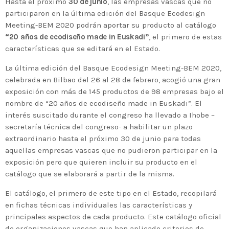
Medio Ambiente para apoyar a países en
Hasta el próximo
30 de junio
, las empresas vascas que no
desarrollo en economía circular y ecodiseño
today
25 DE FEBRERO DE 2020
participaron en la última edición del Basque Ecodesign
Meeting-BEM 2020 podrán aportar su producto al catálogo
MOST UPVOTED
“20 años de ecodiseño made in Euskadi”
, el primero de estas
características que se editará en el Estado.
today
14 DE FEBRERO DE 2020
La última edición del Basque Ecodesign Meeting-BEM 2020,
1
celebrada en Bilbao del 26 al 28 de febrero, acogió una gran
exposición con más de 145 productos de 98 empresas bajo el
nombre de “20 años de ecodiseño made in Euskadi”. El
interés suscitado durante el congreso ha llevado a Ihobe –
secretaría técnica del congreso- a habilitar un plazo
extraordinario hasta el próximo 30 de junio para todas
aquellas empresas vascas que no pudieron participar en la
exposición pero que quieren incluir su producto en el
catálogo que se elaborará a partir de la misma.
El catálogo, el primero de este tipo en el Estado, recopilará
ADMIN
#BEMBASQUECOUNTRY2020
en fichas técnicas individuales las características y
principales aspectos de cada producto. Este catálogo oficial
El Basque Ecodesign Meeting
de organizaciones vascas que han aplicado criterios de