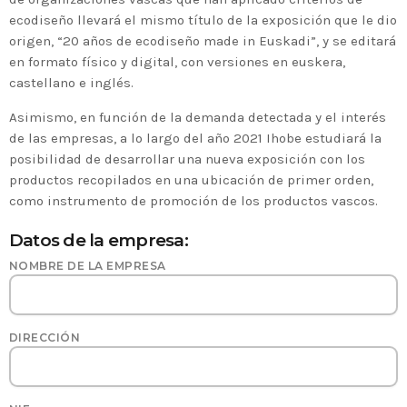
2020 celebrará en Bilbao los 20
ecodiseño llevará el mismo título de la exposición que le dio
años de liderazgo en innovación
origen, “20 años de ecodiseño made in Euskadi”, y se editará
medioambiental de las empresas
en formato físico y digital, con versiones en euskera,
vascas
castellano e inglés.
Asimismo, en función de la demanda detectada y el interés
de las empresas, a lo largo del año 2021 Ihobe estudiará la
posibilidad de desarrollar una nueva exposición con los
productos recopilados en una ubicación de primer orden,
como instrumento de promoción de los productos vascos.
Datos de la empresa:
NOMBRE DE LA EMPRESA
DIRECCIÓN