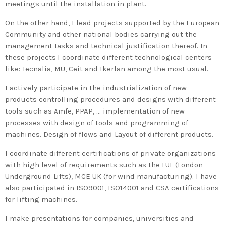
2020 celebrará en Bilbao los 20
meetings until the installation in plant.
años de liderazgo en innovación
On the other hand, I lead projects supported by the European
medioambiental de las empresas
Community and other national bodies carrying out the
vascas
management tasks and technical justification thereof. In
these projects I coordinate different technological centers
like: Tecnalia, MU, Ceit and Ikerlan among the most usual.
I actively participate in the industrialization of new
products controlling procedures and designs with different
tools such as Amfe, PPAP, … implementation of new
processes with design of tools and programming of
machines. Design of flows and Layout of different products.
I coordinate different certifications of private organizations
with high level of requirements such as the LUL (London
Underground Lifts), MCE UK (for wind manufacturing). I have
also participated in ISO9001, ISO14001 and CSA certifications
for lifting machines.
I make presentations for companies, universities and