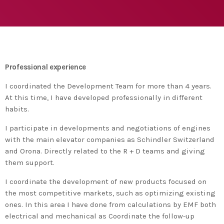
Medio Ambiente para apoyar a países en
desarrollo en economía circular y ecodiseño
today
25 DE FEBRERO DE 2020
MOST UPVOTED
today
14 DE FEBRERO DE 2020
Professional experience
1
I coordinated the Development Team for more than 4 years.
At this time, I have developed professionally in different
habits.
I participate in developments and negotiations of engines
with the main elevator companies as Schindler Switzerland
and Orona. Directly related to the R + D teams and giving
them support.
I coordinate the development of new products focused on
the most competitive markets, such as optimizing existing
ADMIN
#BEMBASQUECOUNTRY2020
ones. In this area I have done from calculations by EMF both
El Basque Ecodesign Meeting
electrical and mechanical as Coordinate the follow-up