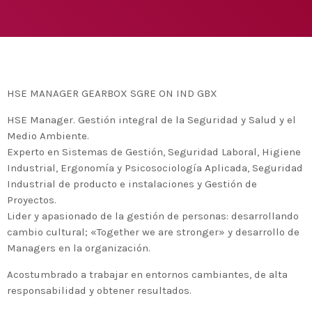
Medio Ambiente para apoyar a países en
desarrollo en economía circular y ecodiseño
today
25 DE FEBRERO DE 2020
MOST UPVOTED
today
14 DE FEBRERO DE 2020
HSE MANAGER GEARBOX SGRE ON IND GBX
1
HSE Manager. Gestión integral de la Seguridad y Salud y el
Medio Ambiente.
Experto en Sistemas de Gestión, Seguridad Laboral, Higiene
Industrial, Ergonomía y Psicosociología Aplicada, Seguridad
Industrial de producto e instalaciones y Gestión de
Proyectos.
Lider y apasionado de la gestión de personas: desarrollando
cambio cultural; «Together we are stronger» y desarrollo de
Managers en la organización.
Acostumbrado a trabajar en entornos cambiantes, de alta
ADMIN
#BEMBASQUECOUNTRY2020
responsabilidad y obtener resultados.
El Basque Ecodesign Meeting