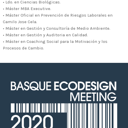
2020 celebrará en Bilbao los 20
• Ldo. en Ciencias Biológicas.
• Máster MBA Executive.
años de liderazgo en innovación
• Máster Oficial en Prevención de Riesgos Laborales en
medioambiental de las empresas
Camilo Jose Cela.
vascas
• Máster en Gestión y Consultoría de Medio Ambiente.
• Máster en Gestión y Auditoria en Calidad.
• Máster en Coaching Social para la Motivación y los
Procesos de Cambio.