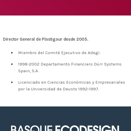
Medio Ambiente para apoyar a países en
desarrollo en economía circular y ecodiseño
today
25 DE FEBRERO DE 2020
MOST UPVOTED
today
14 DE FEBRERO DE 2020
Director General de Plastigaur desde 2005.
1
Miembro del Comité Ejecutivo de Adegi.
1998-2002 Departamento Financiero Dürr Systems
Spain, S.A.
Licenciado en Ciencias Económicas y Empresariales
por la Universidad de Deusto 1992-1997.
ADMIN
#BEMBASQUECOUNTRY2020
El Basque Ecodesign Meeting