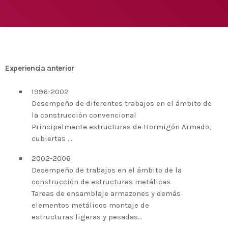
Medio Ambiente para apoyar a países en
desarrollo en economía circular y ecodiseño
today
25 DE FEBRERO DE 2020
MOST UPVOTED
today
14 DE FEBRERO DE 2020
Experiencia anterior
1
1996-2002
Desempeño de diferentes trabajos en el ámbito de
la construcción convencional
Principalmente estructuras de Hormigón Armado,
cubiertas …
2002-2006
Desempeño de trabajos en el ámbito de la
construcción de estructuras metálicas
Tareas de ensamblaje armazones y demás
ADMIN
#BEMBASQUECOUNTRY2020
elementos metálicos montaje de
estructuras ligeras y pesadas…
El Basque Ecodesign Meeting