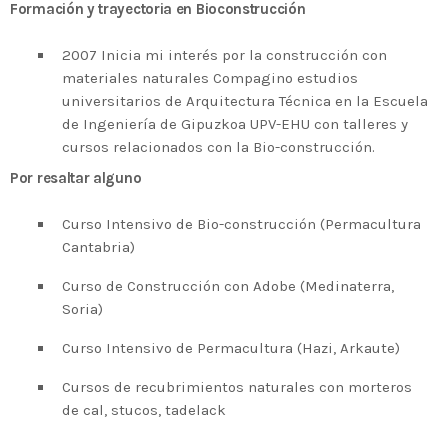
2020 celebrará en Bilbao los 20
Formación y trayectoria en Bioconstrucción
años de liderazgo en innovación
2007 Inicia mi interés por la construcción con
medioambiental de las empresas
materiales naturales Compagino estudios
vascas
universitarios de Arquitectura Técnica en la Escuela
de Ingeniería de Gipuzkoa UPV-EHU con talleres y
cursos relacionados con la Bio-construcción.
Por resaltar alguno
Curso Intensivo de Bio-construcción (Permacultura
Cantabria)
Curso de Construcción con Adobe (Medinaterra,
Soria)
Curso Intensivo de Permacultura (Hazi, Arkaute)
Cursos de recubrimientos naturales con morteros
de cal, stucos, tadelack