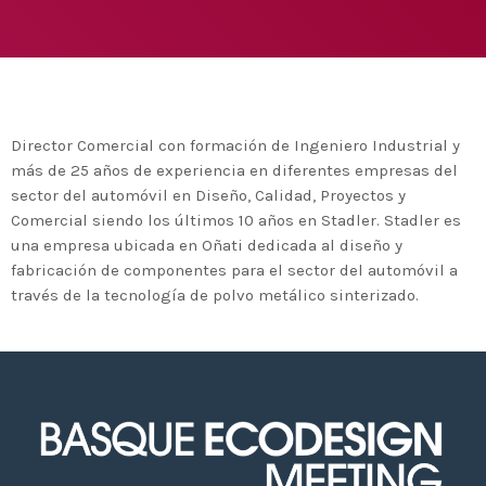
Medio Ambiente para apoyar a países en
desarrollo en economía circular y ecodiseño
today
25 DE FEBRERO DE 2020
MOST UPVOTED
today
14 DE FEBRERO DE 2020
Director Comercial con formación de Ingeniero Industrial y
1
más de 25 años de experiencia en diferentes empresas del
sector del automóvil en Diseño, Calidad, Proyectos y
Comercial siendo los últimos 10 años en Stadler. Stadler es
una empresa ubicada en Oñati dedicada al diseño y
fabricación de componentes para el sector del automóvil a
través de la tecnología de polvo metálico sinterizado.
ADMIN
#BEMBASQUECOUNTRY2020
El Basque Ecodesign Meeting