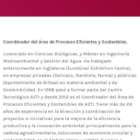
Medio Ambiente para apoyar a países en
desarrollo en economía circular y ecodiseño
today
25 DE FEBRERO DE 2020
MOST UPVOTED
today
14 DE FEBRERO DE 2020
Coordinador del área de Procesos Eficientes y Sostenibles.
1
Licenciado en Ciencias Biológicas, y Máster en Ingeniería
Medioambiental y Gestión del Agua. Ha trabajado
anteriormente en Inglaterra (Eurotúnel Exhibition Centre),
en empresas privadas (Delicass, Iberdrola, Tecma) y públicas
(Ayuntamiento de Bilbao) en materia ambiental y de
Sostenibilidad. En 1998 pasó a formar parte del Centro
Tecnológico AZTI y desde 2012 es el Coordinador del Área de
Procesos Eficientes y Sostenibles de AZTI. Tiene más de 24
años de experiencia en la dirección y coordinación de
proyectos e iniciativas para la mejora de la eficiencia
ADMIN
#BEMBASQUECOUNTRY2020
productiva y la innovación ambiental principalmente para la
cadena agroalimentaria, soluciones de economía circular y
El Basque Ecodesign Meeting
sostenibilidad, en el ámbito Vasco y estatal, Europeo e