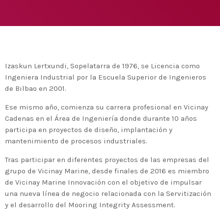
Medio Ambiente para apoyar a países en
desarrollo en economía circular y ecodiseño
today
25 DE FEBRERO DE 2020
MOST UPVOTED
today
14 DE FEBRERO DE 2020
Izaskun Lertxundi, Sopelatarra de 1976, se Licencia como
1
Ingeniera Industrial por la Escuela Superior de Ingenieros
de Bilbao en 2001.
Ese mismo año, comienza su carrera profesional en Vicinay
Cadenas en el Área de Ingeniería donde durante 10 años
participa en proyectos de diseño, implantación y
mantenimiento de procesos industriales.
Tras participar en diferentes proyectos de las empresas del
grupo de Vicinay Marine, desde finales de 2016 es miembro
de Vicinay Marine Innovación con el objetivo de impulsar
una nueva línea de negocio relacionada con la Servitización
ADMIN
#BEMBASQUECOUNTRY2020
y el desarrollo del Mooring Integrity Assessment.
El Basque Ecodesign Meeting