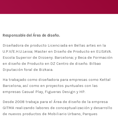
Medio Ambiente para apoyar a países en
desarrollo en economía circular y ecodiseño
today
25 DE FEBRERO DE 2020
MOST UPVOTED
today
14 DE FEBRERO DE 2020
Responsable del Área de diseño.
1
Diseñadora de producto Licenciada en Bellas artes en la
U.P.V/E.H.U.Leioa; Master en Diseño de Producto en ELISAVA.
Escola Superior de Disseny. Barcelona; y Beca de Formación
en diseño de Producto en DZ Centro de diseño. Bilbao
Diputación foral de Bizkaia.
Ha trabajado como diseñadora para empresas como Kettal
Barcelona, así como en proyectos puntuales con las
empresas Casual Play, Figueras Design y HP.
Desde 2008 trabaja para el Área de diseño de la empresa
ADMIN
#BEMBASQUECOUNTRY2020
GITMA realizando labores de conceptualización y desarrollo
El Basque Ecodesign Meeting
de nuevos productos de Mobiliario Urbano, Parques