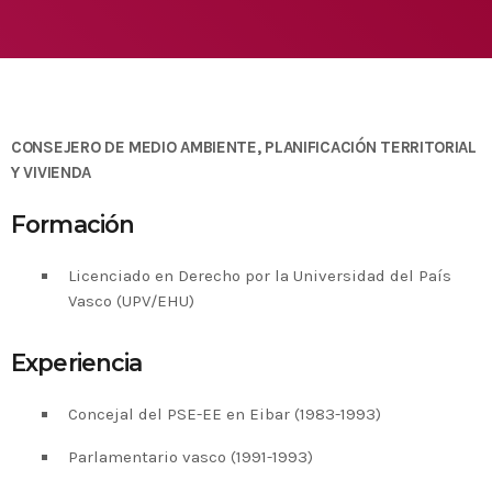
Medio Ambiente para apoyar a países en
desarrollo en economía circular y ecodiseño
today
25 DE FEBRERO DE 2020
MOST UPVOTED
today
14 DE FEBRERO DE 2020
CONSEJERO DE MEDIO AMBIENTE, PLANIFICACIÓN TERRITORIAL
1
Y VIVIENDA
Formación
Licenciado en Derecho por la Universidad del País
Vasco (UPV/EHU)
Experiencia
Concejal del PSE-EE en Eibar (1983-1993)
ADMIN
#BEMBASQUECOUNTRY2020
Parlamentario vasco (1991-1993)
El Basque Ecodesign Meeting