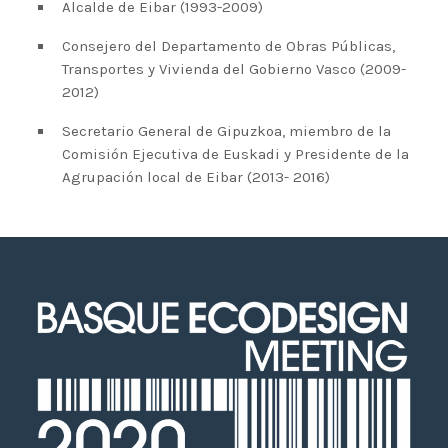
2020 celebrará en Bilbao los 20
Alcalde de Eibar (1993-2009)
años de liderazgo en innovación
Consejero del Departamento de Obras Públicas,
medioambiental de las empresas
Transportes y Vivienda del Gobierno Vasco (2009-
vascas
2012)
Secretario General de Gipuzkoa, miembro de la
Comisión Ejecutiva de Euskadi y Presidente de la
Agrupación local de Eibar (2013- 2016)