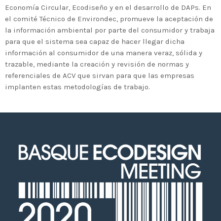
2020 celebrará en Bilbao los 20
Economía Circular, Ecodiseño y en el desarrollo de DAPs. En
años de liderazgo en innovación
el comité Técnico de Environdec, promueve la aceptación de
medioambiental de las empresas
la información ambiental por parte del consumidor y trabaja
para que el sistema sea capaz de hacer llegar dicha
vascas
información al consumidor de una manera veraz, sólida y
trazable, mediante la creación y revisión de normas y
referenciales de ACV que sirvan para que las empresas
implanten estas metodologías de trabajo.