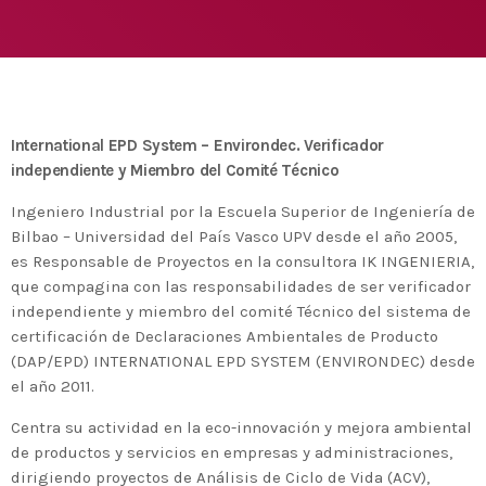
Medio Ambiente para apoyar a países en
desarrollo en economía circular y ecodiseño
today
25 DE FEBRERO DE 2020
MOST UPVOTED
today
14 DE FEBRERO DE 2020
International EPD System – Environdec. Verificador
1
independiente y Miembro del Comité Técnico
Ingeniero Industrial por la Escuela Superior de Ingeniería de
Bilbao – Universidad del País Vasco UPV desde el año 2005,
es Responsable de Proyectos en la consultora IK INGENIERIA,
que compagina con las responsabilidades de ser verificador
independiente y miembro del comité Técnico del sistema de
certificación de Declaraciones Ambientales de Producto
(DAP/EPD) INTERNATIONAL EPD SYSTEM (ENVIRONDEC) desde
el año 2011.
Centra su actividad en la eco-innovación y mejora ambiental
ADMIN
#BEMBASQUECOUNTRY2020
de productos y servicios en empresas y administraciones,
El Basque Ecodesign Meeting
dirigiendo proyectos de Análisis de Ciclo de Vida (ACV),