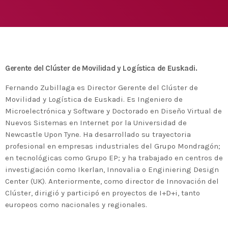
Medio Ambiente para apoyar a países en
desarrollo en economía circular y ecodiseño
today
25 DE FEBRERO DE 2020
MOST UPVOTED
today
14 DE FEBRERO DE 2020
Gerente del Clúster de Movilidad y Logística de Euskadi.
1
Fernando Zubillaga es Director Gerente del Clúster de
Movilidad y Logística de Euskadi. Es Ingeniero de
Microelectrónica y Software y Doctorado en Diseño Virtual de
Nuevos Sistemas en Internet por la Universidad de
Newcastle Upon Tyne. Ha desarrollado su trayectoria
profesional en empresas industriales del Grupo Mondragón;
en tecnológicas como Grupo EP; y ha trabajado en centros de
investigación como Ikerlan, Innovalia o Enginiering Design
Center (UK). Anteriormente, como director de Innovación del
Clúster, dirigió y participó en proyectos de I+D+i, tanto
ADMIN
#BEMBASQUECOUNTRY2020
europeos como nacionales y regionales.
El Basque Ecodesign Meeting