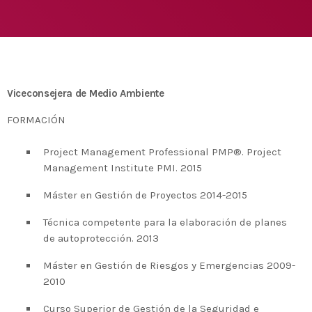
Medio Ambiente para apoyar a países en
desarrollo en economía circular y ecodiseño
today
25 DE FEBRERO DE 2020
MOST UPVOTED
today
14 DE FEBRERO DE 2020
Viceconsejera de Medio Ambiente
1
FORMACIÓN
Project Management Professional PMP®. Project
Management Institute PMI. 2015
Máster en Gestión de Proyectos 2014-2015
Técnica competente para la elaboración de planes
de autoprotección. 2013
Máster en Gestión de Riesgos y Emergencias 2009-
ADMIN
#BEMBASQUECOUNTRY2020
2010
El Basque Ecodesign Meeting
Curso Superior de Gestión de la Seguridad e