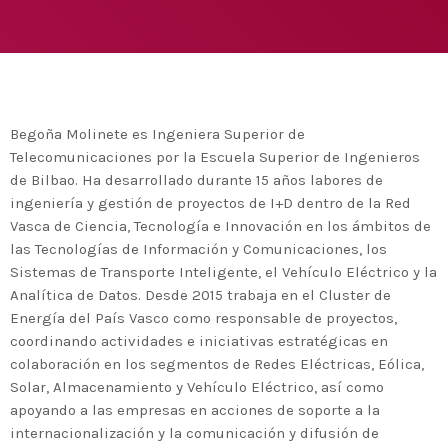
Medio Ambiente para apoyar a países en
desarrollo en economía circular y ecodiseño
today
25 DE FEBRERO DE 2020
MOST UPVOTED
today
14 DE FEBRERO DE 2020
Begoña Molinete es Ingeniera Superior de
1
Telecomunicaciones por la Escuela Superior de Ingenieros
de Bilbao. Ha desarrollado durante 15 años labores de
ingeniería y gestión de proyectos de I+D dentro de la Red
Vasca de Ciencia, Tecnología e Innovación en los ámbitos de
las Tecnologías de Información y Comunicaciones, los
Sistemas de Transporte Inteligente, el Vehículo Eléctrico y la
Analítica de Datos. Desde 2015 trabaja en el Cluster de
Energía del País Vasco como responsable de proyectos,
coordinando actividades e iniciativas estratégicas en
colaboración en los segmentos de Redes Eléctricas, Eólica,
Solar, Almacenamiento y Vehículo Eléctrico, así como
ADMIN
#BEMBASQUECOUNTRY2020
apoyando a las empresas en acciones de soporte a la
El Basque Ecodesign Meeting
internacionalización y la comunicación y difusión de