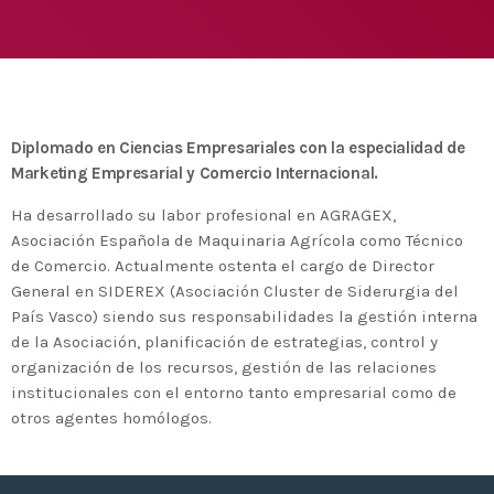
Medio Ambiente para apoyar a países en
desarrollo en economía circular y ecodiseño
today
25 DE FEBRERO DE 2020
MOST UPVOTED
today
14 DE FEBRERO DE 2020
Diplomado en Ciencias Empresariales con la especialidad de
1
Marketing Empresarial y Comercio Internacional.
Ha desarrollado su labor profesional en AGRAGEX,
Asociación Española de Maquinaria Agrícola como Técnico
de Comercio. Actualmente ostenta el cargo de Director
General en SIDEREX (Asociación Cluster de Siderurgia del
País Vasco) siendo sus responsabilidades la gestión interna
de la Asociación, planificación de estrategias, control y
organización de los recursos, gestión de las relaciones
institucionales con el entorno tanto empresarial como de
otros agentes homólogos.
ADMIN
#BEMBASQUECOUNTRY2020
El Basque Ecodesign Meeting