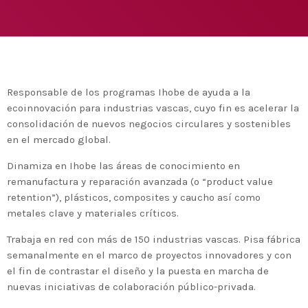
Medio Ambiente para apoyar a países en
desarrollo en economía circular y ecodiseño
today
25 DE FEBRERO DE 2020
MOST UPVOTED
today
14 DE FEBRERO DE 2020
Responsable de los programas Ihobe de ayuda a la
1
ecoinnovación para industrias vascas, cuyo fin es acelerar la
consolidación de nuevos negocios circulares y sostenibles
en el mercado global.
Dinamiza en Ihobe las áreas de conocimiento en
remanufactura y reparación avanzada (o “product value
retention”), plásticos, composites y caucho así como
metales clave y materiales críticos.
Trabaja en red con más de 150 industrias vascas. Pisa fábrica
semanalmente en el marco de proyectos innovadores y con
el fin de contrastar el diseño y la puesta en marcha de
ADMIN
#BEMBASQUECOUNTRY2020
nuevas iniciativas de colaboración público-privada.
El Basque Ecodesign Meeting