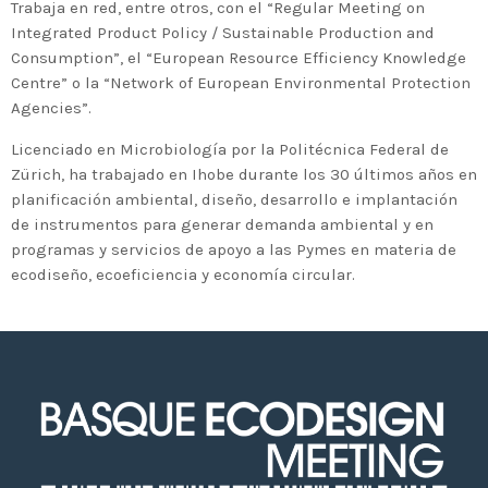
2020 celebrará en Bilbao los 20
Trabaja en red, entre otros, con el “Regular Meeting on
Integrated Product Policy / Sustainable Production and
años de liderazgo en innovación
Consumption”, el “European Resource Efficiency Knowledge
medioambiental de las empresas
Centre” o la “Network of European Environmental Protection
vascas
Agencies”.
Licenciado en Microbiología por la Politécnica Federal de
Zürich, ha trabajado en Ihobe durante los 30 últimos años en
planificación ambiental, diseño, desarrollo e implantación
de instrumentos para generar demanda ambiental y en
programas y servicios de apoyo a las Pymes en materia de
ecodiseño, ecoeficiencia y economía circular.