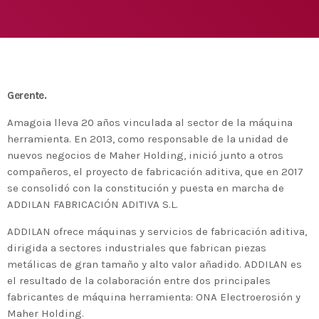
Medio Ambiente para apoyar a países en
desarrollo en economía circular y ecodiseño
today
25 DE FEBRERO DE 2020
MOST UPVOTED
today
14 DE FEBRERO DE 2020
Gerente.
1
Amagoia lleva 20 años vinculada al sector de la máquina
herramienta. En 2013, como responsable de la unidad de
nuevos negocios de Maher Holding, inició junto a otros
compañeros, el proyecto de fabricación aditiva, que en 2017
se consolidó con la constitución y puesta en marcha de
ADDILAN FABRICACIÓN ADITIVA S.L.
ADDILAN ofrece máquinas y servicios de fabricación aditiva,
dirigida a sectores industriales que fabrican piezas
metálicas de gran tamaño y alto valor añadido. ADDILAN es
el resultado de la colaboración entre dos principales
ADMIN
#BEMBASQUECOUNTRY2020
fabricantes de máquina herramienta: ONA Electroerosión y
El Basque Ecodesign Meeting
Maher Holding.