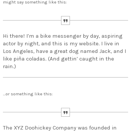
Medio Ambiente para apoyar a países en
might say something like this:
desarrollo en economía circular y ecodiseño
today
25 DE FEBRERO DE 2020
MOST UPVOTED
Hi there! I’m a bike messenger by day, aspiring
today
14 DE FEBRERO DE 2020
1
actor by night, and this is my website. I live in
Los Angeles, have a great dog named Jack, and I
like piña coladas. (And gettin’ caught in the
rain.)
…or something like this:
ADMIN
#BEMBASQUECOUNTRY2020
El Basque Ecodesign Meeting
The XYZ Doohickey Company was founded in