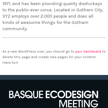
2020 celebrará en Bilbao los 20
1971, and has been providing quality doohickeys
años de liderazgo en innovación
to the public ever since. Located in Gotham City,
medioambiental de las empresas
XYZ employs over 2,000 people and does all
vascas
kinds of awesome things for the Gotham
community.
As a new WordPress user, you should go to
your dashboard
to
delete this page and create new pages for your content.
Have fun!