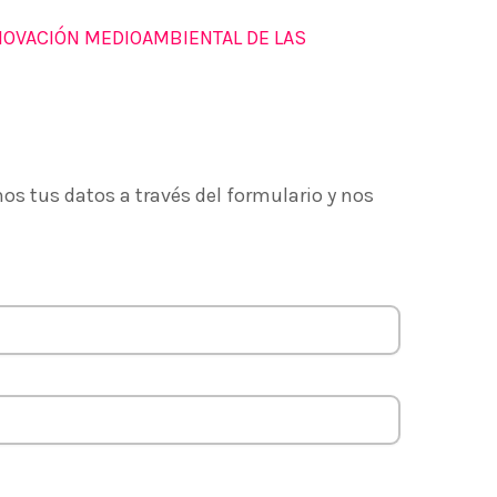
NOVACIÓN MEDIOAMBIENTAL DE LAS
g 2020 celebrará en
zgo en innovación
esas vascas
nos tus datos a través del formulario y nos