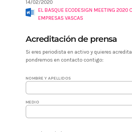
14/02/2020
ecológica” en la apertura del Basque
EL BASQUE ECODESIGN MEETING 2020 C
Ecodesign Meeting 2020
Las ventas de productos
EMPRESAS VASCAS
ecodiseñados y de economía
circular en Euskadi se acercan a los
27 DE FEBRERO DE 2020
today
5.000 millones de euros
Acreditación de prensa
El Gobierno Vasco firma un acuerdo
con ONU Medio Ambiente para
Si eres periodista en activo y quieres acredi
apoyar a países en desarrollo en
25 DE FEBRERO DE 2020
today
pondremos en contacto contigo:
economía circular y ecodiseño
NOMBRE Y APELLIDOS
MEDIO