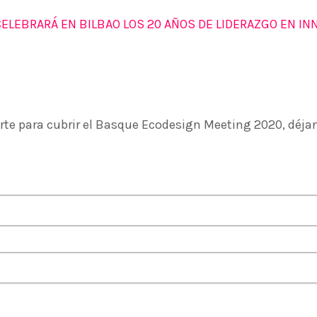
ELEBRARÁ EN BILBAO LOS 20 AÑOS DE LIDERAZGO EN IN
ADMIN
#BEMBASQUECOUNTRY2020
El Basque Ecodesign Meetin
Bilbao los 20 años de lidera
medioambiental de las empr
tarte para cubrir el Basque Ecodesign Meeting 2020, déja