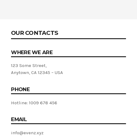
2020 celebrará en Bilbao los 20
años de liderazgo en innovación
medioambiental de las empresas
vascas
OUR CONTACTS
WHERE WE ARE
123 Some Street,
Anytown, CA 12345 – USA
PHONE
Hotline: 1009 678 456
EMAIL
info@evenz.xyz