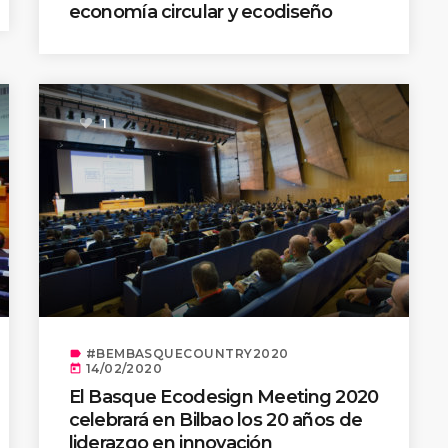
economía circular y ecodiseño
1
#BEMBASQUECOUNTRY2020
label
14/02/2020
today
El Basque Ecodesign Meeting 2020
celebrará en Bilbao los 20 años de
liderazgo en innovación