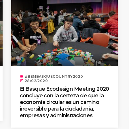
ADMIN
#BEMBASQUECOUNTRY2020
El Basque Ecodesign Meetin
Bilbao los 20 años de lidera
medioambiental de las empr
#BEMBASQUECOUNTRY2020
label
28/02/2020
today
El Basque Ecodesign Meeting 2020
concluye con la certeza de que la
economía circular es un camino
irreversible para la ciudadanía,
empresas y administraciones