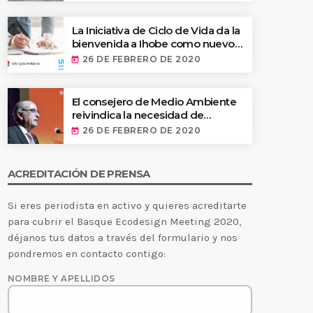
ecodiseño
La Iniciativa de Ciclo de Vida da la
bienvenida a Ihobe como nuevo
socio financiero
26 DE FEBRERO DE 2020
today
El consejero de Medio Ambiente
reivindica la necesidad de
“replantear el modelo de gestión
26 DE FEBRERO DE 2020
today
de residuos y de implantar una
tasa ecológica” en la apertura del
Basque Ecodesign Meeting 2020
ACREDITACIÓN DE PRENSA
Si eres periodista en activo y quieres acreditarte
para cubrir el Basque Ecodesign Meeting 2020,
déjanos tus datos a través del formulario y nos
pondremos en contacto contigo:
NOMBRE Y APELLIDOS