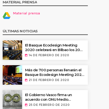
MATERIAL PRENSA
Material prensa
g 2020 celebrará en
ÚLTIMAS NOTICIAS
zgo en innovación
esas vascas
El Basque Ecodesign Meeting
2020 celebrará en Bilbao los 20
años de liderazgo en innovación
14 DE FEBRERO DE 2020
today
medioambiental de las empresas
vascas
Más de 700 personas llenarán el
Basque Ecodesign Meeting 2020
en Bilbao
21 DE FEBRERO DE 2020
today
El Gobierno Vasco firma un
acuerdo con ONU Medio
Ambiente para apoyar a países en
25 DE FEBRERO DE 2020
today
desarrollo en economía circular y