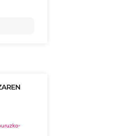
ZAREN
buruzko-