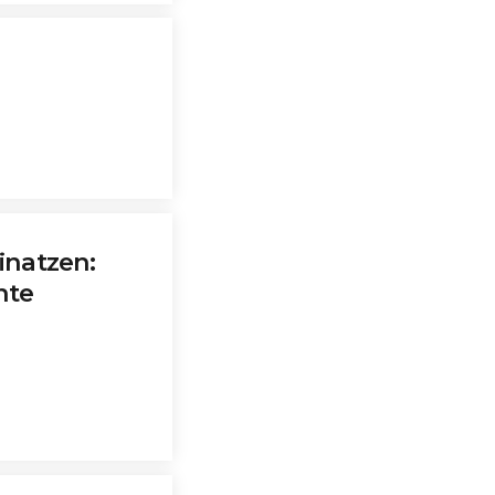
inatzen:
nte