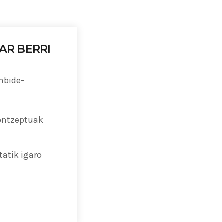
AR BERRI
ng 2020 in Bilbao to
ip by basque
anbide-
 innovation
kontzeptuak
atik igaro