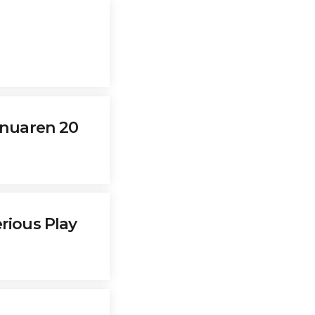
inuaren 20
rious Play