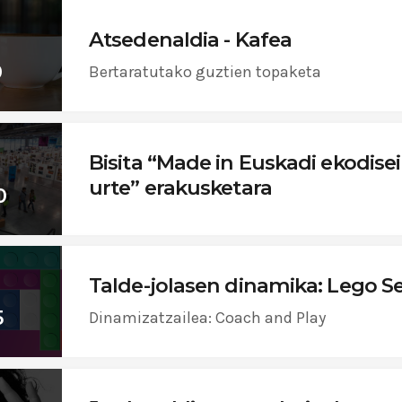
Atsedenaldia - Kafea
0
Bertaratutako guztien topaketa
Bisita “Made in Euskadi ekodise
urte” erakusketara
0
Talde-jolasen dinamika: Lego Se
5
Dinamizatzailea: Coach and Play