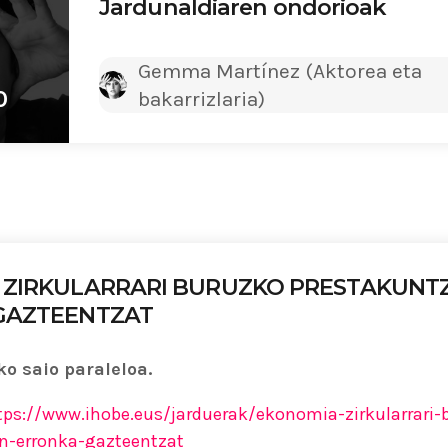
Jardunaldiaren ondorioak
Gemma Martínez (Aktorea eta
0
bakarrizlaria)
 ZIRKULARRARI BURUZKO PRESTAKUNT
GAZTEENTZAT
o saio paraleloa.
tps://www.ihobe.eus/jarduerak/ekonomia-zirkularrari-
n-erronka-gazteentzat