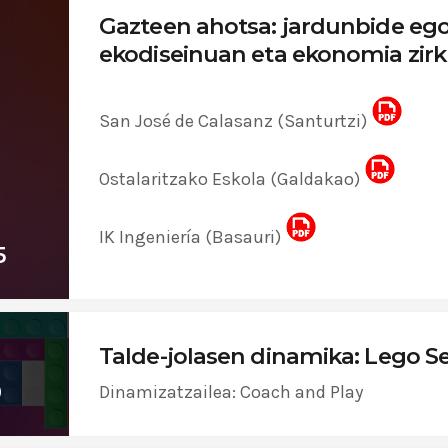
Gazteen ahotsa: jardunbide eg
ekodiseinuan eta ekonomia zirk
San José de Calasanz (Santurtzi)
Ostalaritzako Eskola (Galdakao)
IK Ingeniería (Basauri)
5
Talde-jolasen dinamika: Lego Se
0
Dinamizatzailea: Coach and Play