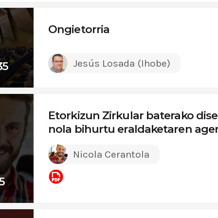
Ongietorria
Jesús Losada (Ihobe)
35
Etorkizun Zirkular baterako dise
nola bihurtu eraldaketaren age
Nicola Cerantola
5