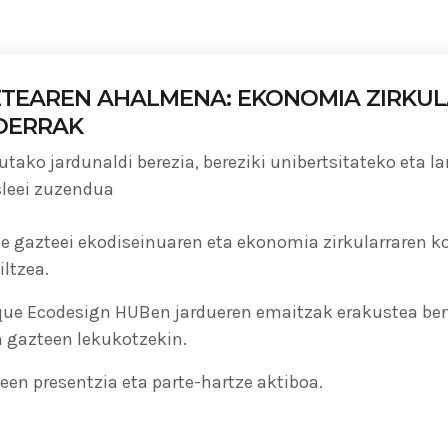
ADMIN
#BEM2020BEMBASQUECOUNTRY2020
TEAREN AHALMENA: EKONOMIA ZIRKUL
The Basque Ecodesign Meeti
DERRAK
celebrate 20 years’ leadersh
tako jardunaldi berezia, bereziki unibertsitateko eta l
companies in environmental
sleei zuzendua
le gazteei ekodiseinuaren eta ekonomia zirkularraren 
iltzea.
ue Ecodesign HUBen jardueren emaitzak erakustea bert
n gazteen lekukotzekin.
een presentzia eta parte-hartze aktiboa.