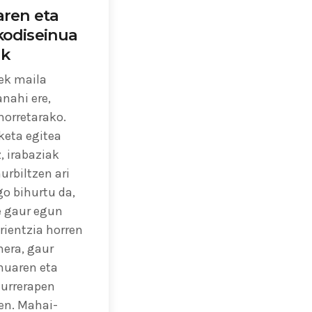
aren eta
kodiseinua
ak
uek maila
nahi ere,
horretarako.
keta egitea
, irabaziak
urbiltzen ari
go bihurtu da,
e gaur egun
rientzia horren
nera, gaur
nuaren eta
aurrerapen
zen. Mahai-