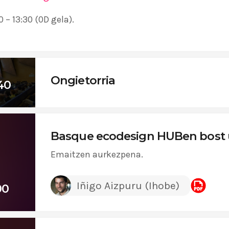
 – 13:30 (0D gela).
Ongietorria
40
Basque ecodesign HUBen bost 
Emaitzen aurkezpena.
Iñigo Aizpuru (Ihobe)
00