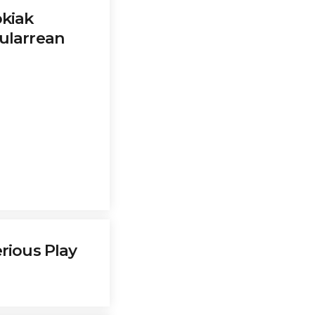
okiak
ularrean
rious Play