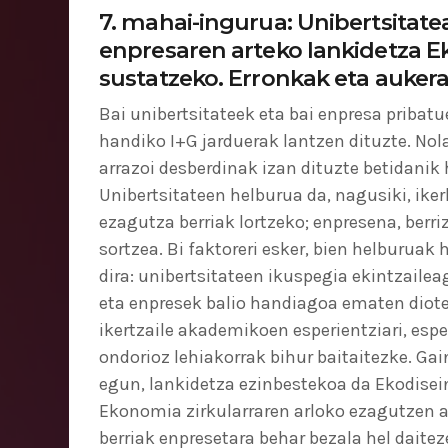
7. mahai-ingurua: Unibertsitate
enpresaren arteko lankidetza E
sustatzeko. Erronkak eta auker
Bai unibertsitateek eta bai enpresa pribat
handiko I+G jarduerak lantzen dituzte. Nola
arrazoi desberdinak izan dituzte betidanik 
Unibertsitateen helburua da, nagusiki, iker
ezagutza berriak lortzeko; enpresena, berriz
sortzea. Bi faktoreri esker, bien helburuak h
dira: unibertsitateen ikuspegia ekintzailea
eta enpresek balio handiagoa ematen diot
ikertzaile akademikoen esperientziari, espe
ondorioz lehiakorrak bihur baitaitezke. Gai
egun, lankidetza ezinbestekoa da Ekodisei
Ekonomia zirkularraren arloko ezagutzen 
berriak enpresetara behar bezala hel daite