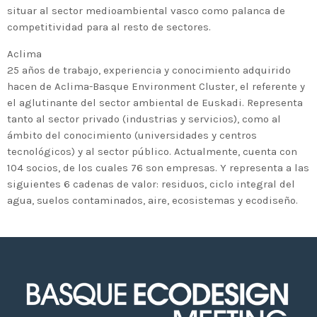
2020 in Bilbao to celebrate 20
situar al sector medioambiental vasco como palanca de
years’ leadership by basque
competitividad para al resto de sectores.
companies in environmental
Aclima
innovation
25 años de trabajo, experiencia y conocimiento adquirido
hacen de Aclima-Basque Environment Cluster, el referente y
el aglutinante del sector ambiental de Euskadi. Representa
tanto al sector privado (industrias y servicios), como al
ámbito del conocimiento (universidades y centros
tecnológicos) y al sector público. Actualmente, cuenta con
104 socios, de los cuales 76 son empresas. Y representa a las
siguientes 6 cadenas de valor: residuos, ciclo integral del
agua, suelos contaminados, aire, ecosistemas y ecodiseño.