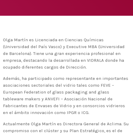
agreement with UN environment to support
developing countries in the circular
today
TUESDAY FEBRUARY 25TH, 2020
economy and ecodesign
MOST UPVOTED
today
FRIDAY FEBRUARY 14TH, 2020
Olga Martín es Licenciada en Ciencias Químicas
(Universidad del País Vasco) y Executive MBA (Universidad
1
de Barcelona). Tiene una gran experiencia profesional en
empresa, destacando la desarrollada en VIDRALA donde ha
ocupado diferentes cargos de Dirección.
Además, ha participado como representante en importantes
asociaciones sectoriales del vidrio tales como FEVE –
European Federation of glass packaging and glass
tableware makers y ANVEFI – Asociación Nacional de
Fabricantes de Envases de Vidrio y en consorcios vidrieros
en el ámbito innovación como IPGR o ICG.
ADMIN
#BEM2020BEMBASQUECOUNTRY2020
Actualmente Olga Martín es Directora General de Aclima. Su
The Basque Ecodesign Meeting
compromiso con el clúster y su Plan Estratégico, es el de