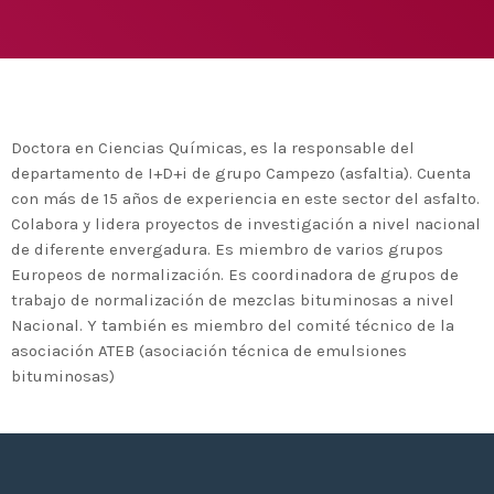
agreement with UN environment to support
developing countries in the circular
today
TUESDAY FEBRUARY 25TH, 2020
economy and ecodesign
MOST UPVOTED
today
FRIDAY FEBRUARY 14TH, 2020
Doctora en Ciencias Químicas, es la responsable del
departamento de I+D+i de grupo Campezo (asfaltia). Cuenta
1
con más de 15 años de experiencia en este sector del asfalto.
Colabora y lidera proyectos de investigación a nivel nacional
de diferente envergadura. Es miembro de varios grupos
Europeos de normalización. Es coordinadora de grupos de
trabajo de normalización de mezclas bituminosas a nivel
Nacional. Y también es miembro del comité técnico de la
asociación ATEB (asociación técnica de emulsiones
bituminosas)
ADMIN
#BEM2020BEMBASQUECOUNTRY2020
The Basque Ecodesign Meeting