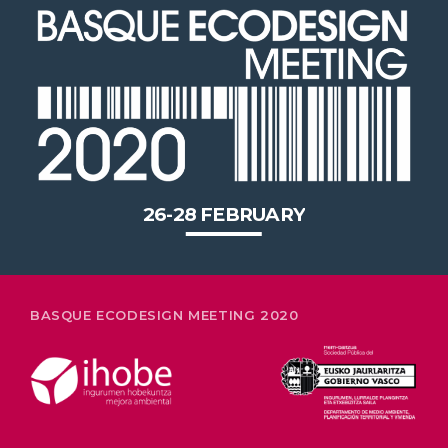
2020 in Bilbao to celebrate 20
years’ leadership by basque
companies in environmental
innovation
26-28 FEBRUARY
BASQUE ECODESIGN MEETING 2020